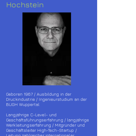
Hochstein
Geboren 1967 / Ausbildung in der
Druckindustrie / Ingenieurstudium an der
BUGH Wuppertal
Langjährige C-Level- und
Geschäftsführungserfahrung / langjährige
Werkleitungserfahrung / Mitgründer und
Geschäftsleiter High-Tech-Startup /
Leitung zahlreicher internationaler