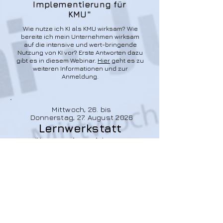
Implementierung für
KMU"
Wie nutze ich KI als KMU wirksam? Wie
bereite ich mein Unternehmen wirksam
auf die intensive und wert-bringende
Nutzung von KI vor? Erste Antworten dazu
gibt es in diesem Webinar.
Hier
geht es zu
weiteren Informationen und zur
Anmeldung.
Mittwoch, 26. bis
Donnerstag, 27. August 2026
Lernwerkstatt
"Innovation wirksam
organisieren"
Präsenzseminar für Führungskräfte.
Informationen & Anmeldung
hier.
Anmeldeschluss:
29. Juli 2026.
Folgetermine: 19.-20. November 2026 /
18.-19. Februar 2027