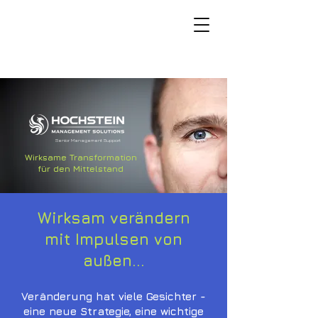
Senior Management Support
Wirksame Transformation
für den Mittelstand
Wirksam verändern
mit
Impulsen von
außen...
Veränderung hat viele Gesichter -
eine neue Strategie, eine wichtige