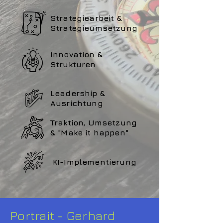
Strategiearbeit &
Strategieumsetzung
Innovation &
Strukturen
Leadership &
Ausrichtung
Traktion, Umsetzung
& "Make it happen"
KI-Implementierung
Portrait - Gerhard