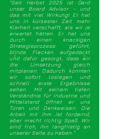
"Seit Herbst 2025 ist Gerd
unser Board Advisor – und
das mit viel Wirkung! Er hat
uns in kürzester Zeit mehr
Klarheit verschafft, als wir je
erwartet hätten. Er hat uns
durch einen knackigen
Strategieprozess geführt,
blinde Flecken aufgedeckt
und dafür gesorgt, dass wir
die Umsetzung gleich
mitplanen. Dadurch konnten
wir sofort loslegen und
schnell erste Ergebnisse
sehen. Mit seinem tiefen
Verständnis für Industrie und
Mittelstand öffnet er uns
Türen und Denkweisen. Die
Arbeit mit ihm ist fordernd,
aber macht richtig Spaß. Wir
sind froh, ihn langfristig an
unserer Seite zu haben."