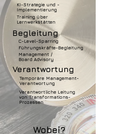
KI-Strategie und -
Implementierung
Training über
Lernwerkstätten
Begleitung
C-Level-Sparring
Führungskräfte-Begleitung
Management /
Board Advisory
Verantwortung
Temporäre Management-
Verantwortung
Verantwortliche Leitung
von Transformations-
Prozessen
Wobei?