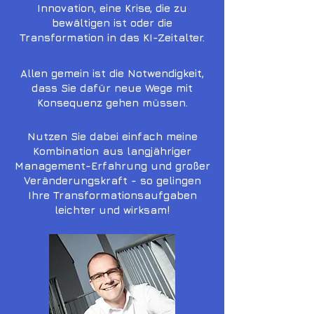
Innovation, eine Krise, die zu
bewältigen ist oder die
Transformation in das KI-Zeitalter.
Allen gemein ist die Notwendigkeit,
dass Sie dafür neue Wege mit
Konsequenz gehen müssen.
Nutzen Sie dabei einfach meine
Kombination aus langjähriger
Management-Erfahrung und großer
Veränderungskraft - so gelingen
Ihre Transformationsaufgaben
leichter und wirksam!