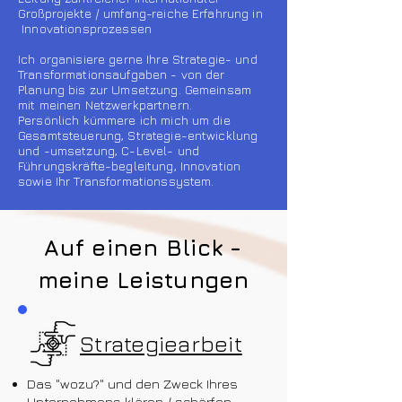
Großprojekte / umfang-reiche Erfahrung in
Innovationsprozessen
Ich organisiere gerne Ihre Strategie- und
Transformationsaufgaben - von der
Planung bis zur Umsetzung. Gemeinsam
mit meinen Netzwerkpartnern.
Persönlich kümmere ich mich um die
Gesamtsteuerung, Strategie-entwicklung
und -umsetzung, C-Level- und
Führungskräfte-begleitung, Innovation
sowie Ihr Transformationssystem.
Auf einen Blick -
meine Leistungen
Strategiearbeit
Das "wozu?" und den Zweck Ihres
Unternehmens klären / schärfen.