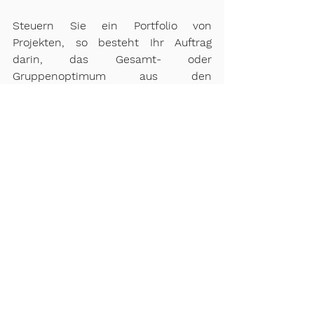
Steuern Sie ein Portfolio von 
Projekten, so besteht Ihr Auftrag 
darin, das Gesamt- oder 
Gruppenoptimum aus den 
angebotenen Projekten zu realisieren. 
Das ist in der Umsetzung durchaus 
komplex und sprengt hier den 
Rahmen. Da Sie als Führungskräfte 
und Management aber hier eine Ihrer 
Kernaufgaben finden, indem Sie das 
große Ganze überblicken und aus 
den angebotenen Handlungsoptionen 
die aktuell besten auswählen, 
beeinflussen Sie mit Ihren 
Entscheidungen hierüber zu 
wesentlichen Teilen den Wertbeitrag 
Ihrer Transformationsaktivitäten. 