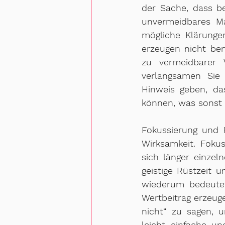
der Sache, dass be
unvermeidbares Ma
mögliche Klärungen
erzeugen nicht benö
zu vermeidbarer 
verlangsamen Sie
Hinweis geben, da
können, was sonst I
Fokussierung und P
Wirksamkeit. Fokus
sich länger einze
geistige Rüstzeit u
wiederum bedeutet
Wertbeitrag erzeuge
nicht“ zu sagen, u
leicht einfache un