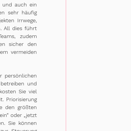
 und auch ein 
n sehr häufig 
kten Irrwege, 
All dies führt 
Teams, zudem 
n sicher den 
em vermeiden 
 persönlichen 
betreiben und 
sten Sie viel 
 Priorisierung 
e den größten 
n“ oder „jetzt 
n. Sie können 
zur Steuerung 