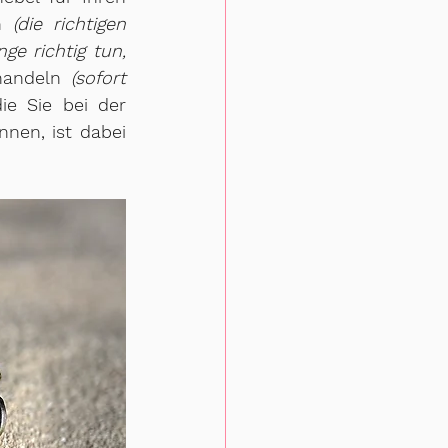
n 
(die richtigen 
nge richtig tun, 
handeln 
(sofort 
ie Sie bei der 
nen, ist dabei 