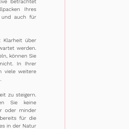
ive betrachtet 
lpacken Ihres 
 und auch für 
 Klarheit über 
wartet werden. 
ln, können Sie 
cht. In Ihrer 
 viele weitere 
.
t zu steigern. 
en Sie keine 
r oder minder 
reits für die 
s in der Natur 