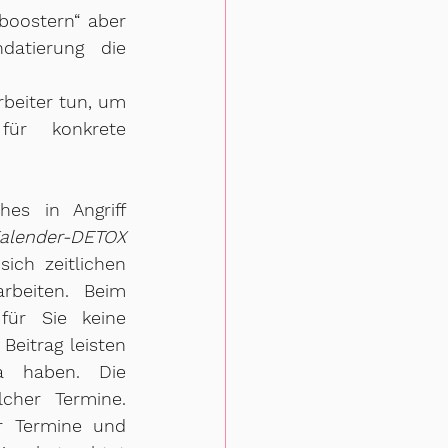
boostern“ aber 
datierung die 
beiter tun, um 
für konkrete 
es in Angriff 
Kalender-DETOX 
ich zeitlichen 
Freiraum und die Fokussierung des eigenen Zeiteinsatzes zu erarbeiten. Beim 
ür Sie keine 
eitrag leisten 
 haben. Die 
cher Termine. 
 Termine und 