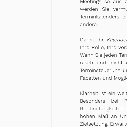
Meetings so aus d
werden Sie vermut
Terminkalenders e
andere.
Damit Ihr 
Kalende
Ihre Rolle, Ihre V
Wenn Sie jeden Ter
rasch und leicht 
Terminsteuerung un
Facetten und Möglic
Klarheit ist ein we
Besonders bei Pr
Routinetätigkeite
hohen Maß an Unsi
Zielsetzung, Erwart