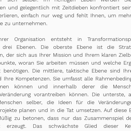
 und gelegentlich mit Zeitdieben konfrontiert sein. 
verlieren, einfach nur weg und fehlt Ihnen, um mehr
ge zu unternehmen.
hrer Organisation entsteht in Transformationsp
drei Ebenen. Die oberste Ebene ist die Strateg
, der sich aus Ihrer Mission und Ihrem klaren Zielbild
punkte, woran Sie arbeiten müssen und welche Erge
benötigen. Die mittlere, taktische Ebene sind Ihre
d Ihre Kompetenzen. Sie umfasst alle Rahmenbedingu
hmen können und innerhalb derer die Mensch
eränderung vorantreiben können. Die unterste, ab
nschen selber, die Ideen für die Veränderungen
jekte planen und in die Tat umsetzen. Auf diese 
 Müßig zu betonen, dass nur das Zusammenspiel de
t erzeugt. Das schwächste Glied dieser Ket