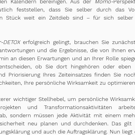
en Kalendern bereinigen. Aus der 
Momo-
Perspekt
lich feststellen, dass Sie selber durch das Vol
in Stück weit ein Zeitdieb sind – für sich selber
r-DETOX
 erfolgreich gelingt, brauchen Sie zunächst
erantwortungen und die Ergebnisse, die von Ihnen er
min an diesen Erwartungen und an Ihrer Rolle spiege
entscheiden, ob Sie dort hingehören oder eben ni
d Priorisierung Ihres Zeiteinsatzes finden Sie noch
hkeiten, Ihre persönliche Wirksamkeit zu optimieren
iterer wichtiger Stellhebel, um persönliche Wirksamkei
ojekten und Transformationsaktivitäten arbeit
n ab, sondern müssen jede Aktivität mit einem meh
cherheit neu planen und durchdenken. Das gilt be
ungsklärung und auch die Auftragsklärung. Nun liegt e