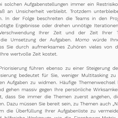
i solchen Aufgabenstellungen immer ein Restrisiko
ß an Unsicherheit verbleibt. Trotzdem unterbleibe
. In der Folge beschreiten die Teams in den Proje
tigte Ergebnisse oder drehen unnötige Iterationen. 
Verschwendung Ihrer Zeit und der Zeit Ihrer 
 die Umsetzung der Aufgaben. 
Momo
 würde Ihne
ss Sie durch aufmerksames Zuhören vieles von d
hre wertvolle Zeit kostet.
riorisierung führen ebenso zu einer Steigerung der
sierung bedeutet für Sie, weniger Multitasking zu 
lnen Aufgaben zu widmen. Häufige Themenwechsel ko
nd gehen massiv gegen Ihre persönliche Wirksamkeit.
, dass Sie immer die Themen zuerst angehen, di
n. Dazu müssen Sie bereit sein, zu Themen auch „Nei
m die Überfüllung Ihrer Aufgabenliste zu vermeide
d hilfreiche Werkzeuge wie die Eisenhower-Matrix 