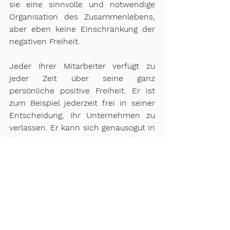
sie eine sinnvolle und notwendige 
Organisation des Zusammenlebens, 
aber eben keine Einschränkung der 
negativen Freiheit.
Jeder Ihrer Mitarbeiter verfügt zu 
jeder Zeit über seine ganz 
persönliche positive Freiheit. Er ist 
zum Beispiel jederzeit frei in seiner 
Entscheidung, Ihr Unternehmen zu 
verlassen. Er kann sich genausogut in 
Ihrem Unternehmen 
weiterentwickeln oder für die 
Änderung der seiner Meinung nach 
einschränkenden Regeln einsetzen. 
Weder seine negative noch seine 
persönliche positive Freiheit wird 
durch die handelsüblichen Regeln 
eines Unternehmens eingeschränkt. 